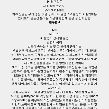
▶ 청구항 7
제 6 항에 있어서,
상기 제4단계는,
최초 산출된 무게 중심 값을 상대좌표 원점으로 설정하여 출력하는
암세포의 운동성 분석을 이용한 항암제 반응 성 검사방법.
청구항 4
삭제
대 표 도
▶ 발명의 상세한 설명
발명의 목적
발명이 속하는 기술 및 그 분야의 종래기술
본 발명은 암세포의 운동성 분석을 이용한 항암제 반응성 검사방법
에 관한 것으로서, 구체적으로 실시간으로 암 세포의 위치 변화를 측
정하여 암세포의 운동성을 분석하고 이로 인하여 항암제에 대한 암
세포의 반응성을 검사 하는 방법에 관한 것이다.
세포의 증식 또는 살아있는 세포를 정확하게 측정할 수 있는 기법은
생명과학 분야, 특히 종양 생물학에서 필수 적인 기법 중의 하나이다.
새로운 항암제 개발을 위한 표능 검색이나 기존에 개발된 항암제의
감수성을 알아보 기 위하여 동물실험 등 생체에의 적용 단계 이전에
생체 밖에서의 약물의 종양세포 성장 억제력을 알아보는 과 정을 거
쳐야 한다.
가장 직접적이고 이상적인 방법은 세포에 독성이 없는 생체염료인
트리판 블루(trypan blue)등을 처리한 후 현 미경과 혈구 계산기(hem
ocytometer)를 이용하여 직접 살아있는 세포를 세는 것이지만 많은
시간과 노력이 요구 되므로 검체수가 많을 경우에는 사용할 수가 없
기 때문에 세포의 살아있는 정도를 간접적으로 측정하려는 여러 가