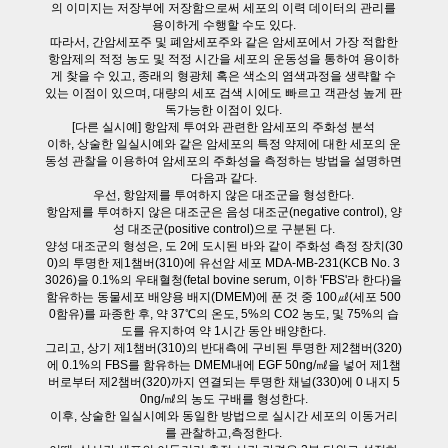
의 이미지는 저장부에 저장함으로써 세포의 이력 데이터의 관리를
용이하게 수행할 수도 있다.
따라서, 간암세포주 및 폐암세포주와 같은 암세포에서 가장 적합한
항암제의 적정 농도 및 적정 시간을 세포의 운동성을 통하여 용이하
게 찾을 수 있고, 종래의 형광체 혹은 색소의 염색과정을 생략할 수
있는 이점이 있으며, 대량의 세포 검색 시에도 빠르고 객관성 높게 판
독가능한 이점이 있다.
[다른 실시예] 항암제 투여와 관련한 암세포의 주화성 분석
이하, 상술한 일실시예와 같은 암세포의 특정 약제에 대한 세포의 운
동성 관찰을 이용하여 암세포의 주화성을 측정하는 방법을 설명하면
다음과 같다.
우선, 항암제를 투여하지 않은 대조군을 형성한다.
항암제를 투여하지 않은 대조군은 음성 대조군(negative control), 양
성 대조군(positive control)으로 구분된 다.
양성 대조군의 형성은, 도 2에 도시된 바와 같이 주화성 측정 장치(30
0)의 투명한 제1챔버(310)에 유선암 세포 MDA-MB-231(KCB No. 3
3026)을 0.1%의 우태혈청(fetal bovine serum, 이하 'FBS'라 한다)을
함유하는 동물세포 배양용 배지(DMEM)에 푼 것 중 100㎕(세포 500
0함유)를 파종한 후, 약 37℃의 온도, 5%의 CO2 농도, 및 75%의 습
도를 유지하여 약 1시간 동안 배양한다.
그리고, 상기 제1챔버(310)의 반대측에 구비된 투명한 제2챔버(320)
에 0.1%의 FBS를 함유하는 DMEM내에 EGF 50ng/㎖을 넣어 제1챔
버로부터 제2챔버(320)까지 연결되는 투명한 채널(330)에 0 내지 5
0ng/㎖의 농도 구배를 형성한다.
이후, 상술한 일실시예와 동일한 방법으로 실시간 세포의 이동거리
를 관찰하고,측정한다.