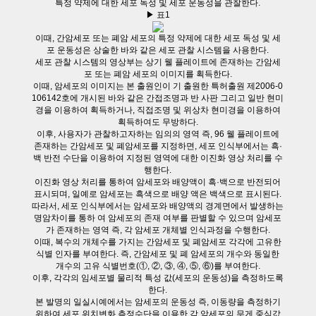
특정 약제에 대한 세포 독성 및 세포 운동성을 관찰한다.
▶ 표1
이때, 간암세포 또는 폐암 세포의 특정 약제에 대한 세포 독성 및 세
포 운동성은 상술한 바와 같은 세포 관찰 시스템을 사용한다.
세포 관찰 시스템의 영상부는 상기 웰 플레이트에 존재하는 간암세
포 또는 폐암 세포의 이미지를 획득한다.
이때, 암세포의 이미지는 본 출원인이 기 출원한 특허출원 제2006-0
106142호에 개시된 바와 같은 간접조명과 반 사판 그리고 일반 현미
경을 이용하여 획득하거나, 직접조명 및 위상차 현미경을 이용하여
획득하여도 무방하다.
이후, 사용자가 관찰하고자하는 임의의 영역 즉, 96 웰 플레이트에
존재하는 간암세포 및 폐암세포를 지정하면, 세포 인식부에서는 흑·
백 반전 수단을 이용하여 지정된 영역에 대한 이진화 영상 처리를 수
행한다.
이진화 영상 처리를 통하여 암세포와 배양액이 흑·백으로 반전되어
표시되며, 일예로 암세포는 흑색으로 배양 액은 백색으로 표시된다.
따라서, 세포 인식부에서는 암세포와 배양액의 경계면에서 발생하는
명암차이를 통하 여 암세포의 존재 여부를 판별할 수 있으며 암세포
가 존재하는 영역 즉, 각 암세포 개체별 인식과정을 수행한다.
이때, 복수의 개체수를 가지는 간암세포 및 폐암세포 각각에 고유한
식별 인자를 부여한다. 즉, 간암세포 및 폐 암세포의 개수와 동일한
개수의 고유 식별번호(①, ②, ③, ④, ⑤, ⑥)를 부여한다.
이후, 각각의 임세포별 물리적 특성 값(세포의 운동성)을 측정하도록
한다.
본 발명의 일실시예에서는 암세포의 운동성 즉, 이동량을 측정하기
위하여 세포 위치변화 측정수단을 이용한 각 암세포의 무게 중심값