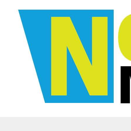
Close
회사소개
· 기업소개
· 기업연혁
· 사업계획서
· 사업세부내용
· 관련자료 다운로드
CHEMOSENSITIVITY 기술
· 시제품제작
· APP 개발
· 개발과제제안서
· 배양기 시작품 품질확인
· 항암제 적합성
검사방법
· 산학연병 연구개발
· 비즈니스 모델 개발 지원사업
· 온라인 문의
SMART DIAPER 기술
· 비즈니스 모델 개발 지원사업
· 기술분야, 개발 제품 요약도
· 환자 종합케어 시스템
및 방법
· 온라인 문의
해외박람회 참가 및 투자유치
· 해외 투자유치 활동
오늘의 핫 뉴스
· 오늘의 핫 뉴스
· 메디컬 뉴스
SNS 특가판매
· INSTAGRAM
· FACEBOOK
· 판매게시판
고객센타
· 공지사항
· 문의하기
문의하기 010-8763-6349
회원가입
로그인