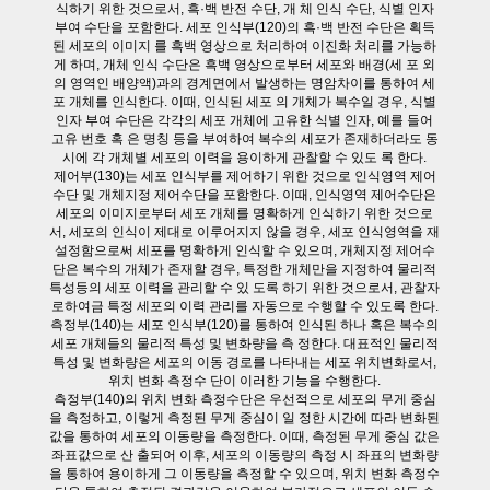
식하기 위한 것으로서, 흑·백 반전 수단, 개 체 인식 수단, 식별 인자
부여 수단을 포함한다. 세포 인식부(120)의 흑·백 반전 수단은 획득
된 세포의 이미지 를 흑백 영상으로 처리하여 이진화 처리를 가능하
게 하며, 개체 인식 수단은 흑백 영상으로부터 세포와 배경(세 포 외
의 영역인 배양액)과의 경계면에서 발생하는 명암차이를 통하여 세
포 개체를 인식한다. 이때, 인식된 세포 의 개체가 복수일 경우, 식별
인자 부여 수단은 각각의 세포 개체에 고유한 식별 인자, 예를 들어
고유 번호 혹 은 명칭 등을 부여하여 복수의 세포가 존재하더라도 동
시에 각 개체별 세포의 이력을 용이하게 관찰할 수 있도 록 한다.
제어부(130)는 세포 인식부를 제어하기 위한 것으로 인식영역 제어
수단 및 개체지정 제어수단을 포함한다. 이때, 인식영역 제어수단은
세포의 이미지로부터 세포 개체를 명확하게 인식하기 위한 것으로
서, 세포의 인식이 제대로 이루어지지 않을 경우, 세포 인식영역을 재
설정함으로써 세포를 명확하게 인식할 수 있으며, 개체지정 제어수
단은 복수의 개체가 존재할 경우, 특정한 개체만을 지정하여 물리적
특성등의 세포 이력을 관리할 수 있 도록 하기 위한 것으로서, 관찰자
로하여금 특정 세포의 이력 관리를 자동으로 수행할 수 있도록 한다.
측정부(140)는 세포 인식부(120)를 통하여 인식된 하나 혹은 복수의
세포 개체들의 물리적 특성 및 변화량을 측 정한다. 대표적인 물리적
특성 및 변화량은 세포의 이동 경로를 나타내는 세포 위치변화로서,
위치 변화 측정수 단이 이러한 기능을 수행한다.
측정부(140)의 위치 변화 측정수단은 우선적으로 세포의 무게 중심
을 측정하고, 이렇게 측정된 무게 중심이 일 정한 시간에 따라 변화된
값을 통하여 세포의 이동량을 측정한다. 이때, 측정된 무게 중심 값은
좌표값으로 산 출되어 이후, 세포의 이동량의 측정 시 좌표의 변화량
을 통하여 용이하게 그 이동량을 측정할 수 있으며, 위치 변화 측정수