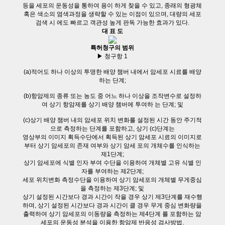
등을 세포의 운동성을 통하여 용이 하게 찾을 수 있고, 종래의 형광체
혹은 색소의 염색과정을 생략할 수 있는 이점이 있으며, 대량의 세포
검색 시 에도 빠르고 객관성 높게 판독 가능한 효과가 있다.
대 표 도
특허청구의 범위
▶ 청구항 1
(a)적어도 하나 이상의 투명한 배양 챔버 내에서 암세포 시료를 배양
하는 단계;
(b)항암제의 종류 또는 농도 중 어느 하나 이상을 조작변수로 설정하
여 상기 항암제를 상기 배양 챔버에 투여하 는 단계; 및
(c)상기 배양 챔버 내의 암세포 위치 변화를 설정된 시간 동안 주기적
으로 측정하는 단계를 포함하고, 상기 (c)단계는
영상부의 이미지 획득수단에서 획득된 상기 암세포 시료의 이미지로
부터 상기 암세포의 존재 여부와 상기 암세 포의 개체수를 인식하는
제1단계;
상기 암세포에 식별 인자 부여 수단을 이용하여 개체별 고유 식별 인
자를 부여하는 제2단계;
세포 위치변화 측정수단을 이용하여 상기 암세포의 개체별 무게중심
을 측정하는 제3단계; 및
상기 설정된 시간보다 경과 시간이 작을 경우 상기 제3단계를 재수행
하며, 상기 설정된 시간보다 경과 시간이 클 경우 무게 중심 변화량을
출력하여 상기 암세포의 이동량을 측정하는 제4단계 를 포함하는 암
세포의 운동성 분석을 이용한 항암제 반응성 검사방법.