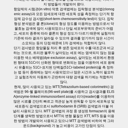
지 방법들이 개발되어 왔다.
항암제의 시험관(in vitro) 약효 검색법에는 집락형성 분석법(clonog
enic assay)과 모든 암세포에 대한 세포독 성을 측정하는 단기적 항
암제 감수성 검사법(short-term chemosensitivity test)이 있다. 집락
형성 분석법은 클 론(clone)의 형성 정도를 이용하는 방법으로서 약
물효능 검색에 많이 사용되었으나 단일 세포부유액의 준비가 어렵
고, 세포의 종류에 따라 클론의 형성 정도가 다르기 때문에 실험자의
기준에 따라 결과가 달라질 수 있으며 결과를 얻기까지 많은 시간이
소요되는 등의 단점 때문에 1차 검색에는 적합하지 않다.
단기 검사법은 항암물질 처리 후 생존 암세포의 수를 대조군과 비교
하는 것으로, 트리판 블루가 살아있는 세포 에는 염색되지 않는 점을
이용한 색소 배제법(dye exclusion assay), 살아있는 세포에서 환원
된 형태의 51Cr이 산화된 형태로 변화되는 점을 이용하여 세포 용해
시 유출되는 51Cr-표지된 단백질(51Cr-labeled protein)을 측 정하
는 법 등이 종래에는 많이 사용되었으나 많은 시간과 노력이 필요하
고 실험조작의 자동화가 곤란하여 대량 검색을 하기에는 적합하지
않다.
현재, 많이 사용되고 있는 MTT(Tetrazolium-based colorimetric) 검
색법은 96-웰 플레이트(96-well plate)를 사용하고 검사결과를 ELIS
A(enzyme-linked immunosorbent assay) 리더(reader)를 이용하여
많은 시료를 간단히 빠르고 객관성 높게 판독할 수 있어 세포독성 및
세포증식 검색법으로서 sulforhodamin B (SRB) 검색법과 더불 어
널리 사용되고 있다. MTT 검색법의 과정 중 생성된 formazan의 용해
단계를 생략한 방법으로서 MTT의 변형 물질인 XTT, MTS 등을 이용
한 방법이 개발되어 사용되고 있으나 MTT 검색법에 비하여 백 그라
운드(background) 가 높고 비용이 고가인 단점이 있다.