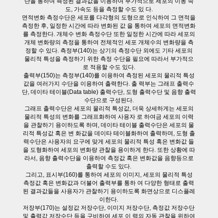
단을 통하여 측정된 결과값을 이용하여 부가적으로 세포의 이동 속
도, 가속도 등을 측정할 수도 있 다.
면적변화 측정수단은 세포를 다각형의 도형으로 인식하여 그 면적을
측정한 후, 일정한 시간에 따라 변화된 값 을 통하여 세포의 면적변화
를 측정한다. 개체수 변화 측정수단 또한 일정한 시간에 따라 세포의
개체 변화량의 측정을 통하여 전체적인 세포 개체수의 변화량을 측
정할 수 있다. 측정부(140)는 상기의 측정수단 외에도 기타 세포의
물리적 특성을 측정하기 위한 측정 수단을 필요에 따라서 부가적으
로 적용할 수도 있다.
출력부(150)는 측정부(140)를 이용하여 측정된 세포의 물리적 특성
값을 여러가지 수단을 이용하여 출력한다. 출 력부는 그래프 출력수
단, 데이타 테이블(Data table) 출력수단, 도형 출력수단 및 음향 출력
수단으로 구성된다.
그래프 출력수단은 세포의 물리적 특성값, 더욱 상세하게는 세포의
물리적 특성의 변화를 그래프화하여 사용자 로 하여금 세포의 이력
을 관찰하기 용이하도록 하며, 데이타 테이블 출력수단은 세포의 물
리적 특성값 혹은 변 화값을 데이타 테이블화하여 출력하며, 도형 출
력수단은 사용자의 요구에 맞게 세포의 물리적 특성 혹은 변화값 들
을 도형화하여 세포의 변화량 관찰을 용이하게 한다. 또한 상황에 따
라서, 음향 출력수단을 이용하여 측정값 혹은 변화값을 음향등으로
출력할 수도 있다.
그리고, 표시부(160)를 통하여 세포의 이미지, 세포의 물리적 특성
측정값 혹은 변화값과 더불어 출력부를 통하 여 다양한 형태로 출력
된 결과값들을 사용자가 관찰하기 용이하도록 화면상으로 디스플레
이한다.
저장부(170)는 설정값 저장수단, 이미지 저장수단, 측정값 저장수단
및 출력값 저장수단 등을 구비하여 세포 이 력의 자동 관찰을 위하여