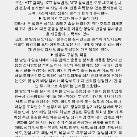
또한, MTT 검색법, XTT 검색법 및 MTS 검색법은 모두 세포의 실시
간 관찰이 불가능하여 사멸 데이터만을 획득할 수 있는 문제점이 있
으며, 여전히 대량 샘플의 분석에 한계가 존재한다.
▶ 발명이 이루고자 하는 기술적 과제
따라서, 본 발명은 상기의 종래 기술을 해결하기 위한 것으로 암세포
의 위치 변화에 따른 운동성 분석을 이용한 항암제 반응성 검사방법
을 제공함에 그 목적이 있다.
또한, 본 발명은 암세포의 운동성을 실시간으로 분석하여 암세포에
적합한 항암제를 보다 정확하고, 짧은 시간 내에 찾아낼 수 있는 항암
제 반응성 검사 방법을 제공함에 다른 목적이 있다.
▶ 발명의 구성 및 작용
본 발명에 일실시예에 따른 암세포 운동성 분석을 이용한 항암제 반
응성 검사방법은 적어도 하나 이상의 투명한 배양 챔버 내에서 암세
포 시료를 배양하는 단계, 항암제의 종류 또는 농도 중 어느 하나 이
상을 조작변수로 설 정하여 상기 항암제를 상기 배양 챔버에 투여하
는 단계 및 상기 배양 챔버 내의 암세포 위치 변화를 설정된 시 간 동
안 주기적으로 측정하는 단계를 포함한다.
본 발명의 다른 실시예에 따른 암세포 운동성 분석을 이용한 항암제
반응성 검사방법은 적어도 하나 이상의 투 명한 배양 챔버 내에서 암
세포 시료를 배양하는 단계, 항암제의 종류 또는 농도 중 어느 하나
이상을 조작변수 로 설정하여 상기 항암제를 상기 배양 챔버에 투여
하는 단계, 상기 배양 챔버와 채널로 연결된 투명한 주화성 챔버에 주
화성 촉진 물질을 투입하는 단계 및 상기 배양 챔버 내의 암세포 위치
변화를 설정된 시간 동안 주기 적으로 측정하는 단계를 포함한다.
이때, 상기 암세포는 유방암 세포, 피부암 세포, 골암 세포, 전립선암
세포, 간암 세포, 폐암 세포, 뇌암 세포, 후두암 세포, 담낭암 세포, 췌