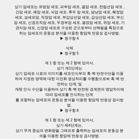
상기 암세포는 유방암 세포, 피부암 세포, 골암 세포, 전립선암 세포 ,
간암 세포, 폐암 세포, 뇌암 세포, 후두 암 세포, 담낭암 세포, 췌장암
세포, 섬세포암, 직장암 세포, 부갑상선암 세포, 갑상선암 세포, 부신
암 세포, 신경조직암 세포, 두경부암 세포, 결장암 세포, 위암 세포, 기
관지암 세포, 신장암 세포로 구성된 군으로부터 선택됨을 특징으로
하는 암세포의 운동성 분석을 이용한 항암제 반응성 검사방법.
▶ 청구항 4
삭제
▶ 청구항 5
제 1 항 또는 제 2 항에 있어서,
상기 제1단계는
상기 암세포 시료의 이미지를 세포인식부의 흑·백 반전수단을 이용
하여 지정된 영역에 대한 이진화 영상처리를 수행함으로써 흑·백 반
전하는 단계; 및
개체 인식 수단을 이용하여 상기 흑·백 반전된 경계면의 명암차이에
따라 암세포를 인식하는 단계
를 포함하는 암세포의 운동성 분석을 이용한 항암제 반응성 검사방
법.
▶ 청구항 6
제 1 항 또는 제 2 항에 있어서,
상기 제4단계는,
상기 무게 중심의 변화량을 그래프로 출력하는 암세포의 운동성 분
석을 이용한 항암제 반응성 검사방법.