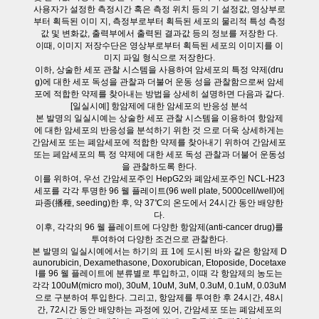
사용자가 설정한 측정시간 혹은 측정 위치 등의 기 설정값, 영상부로
부터 획득된 이미 지, 측정부로부터 획득된 세포의 물리적 특성 측정
값 및 변화값, 출력부에서 출력된 결과값 등의 정보를 저장한 다.
이때, 이미지 저장수단은 영상부로부터 획득된 세포의 이미지를 이
미지 파일 형식으로 저장한다.
이하, 상술한 세포 관찰 시스템을 사용하여 암세포의 특정 약제(dru
g)에 대한 세포 독성을 관찰과 더불어 운동 성을 관찰함으로써 암세
포에 적합한 약제를 찾아내는 방법을 상세히 설명하면 다음과 같다.
[일실시예] 항암제에 대한 암세포의 반응성 분석
본 발명의 일실시예는 상술한 세포 관찰 시스템을 이용하여 항암제
에 대한 암세포의 반응성을 분석하기 위한 것 으로 더욱 상세하게는
간암세포 또는 폐암세포에 적합한 약제를 찾아내기 위하여 간암세포
또는 페암세포의 특 정 약제에 대한 세포 독성 관찰과 더불어 운동성
을 관찰하도록 한다.
이를 위하여, 우선 간암세포주인 HepG2와 폐암세포주인 NCL-H23
세포를 각각 투명한 96 웰 플레이트(96 well plate, 5000cell/well)에
파종(播種, seeding)한 후, 약 37℃의 온도에서 24시간 동안 배양한
다.
이후, 각각의 96 웰 플레이트에 다양한 항암제(anti-cancer drug)를
투여하여 다양한 조건으로 관찰한다.
본 발명의 일실시예에서는 하기의 표 1에 도시된 바와 같은 항암제 D
aunorubicin, Dexamethasone, Doxorubican, Etoposide, Docetaxe
l를 96 웰 플레이트에 분류별로 투입하고, 이때 각 항암제의 농도는
각각 100uM(micro mol), 30uM, 10uM, 3uM, 0.3uM, 0.1uM, 0.03uM
으로 구분하여 투입한다. 그리고, 항암제를 투여한 후 24시간, 48시
간, 72시간 동안 배양하는 과정에 있어, 간암세포 또는 폐암세포의