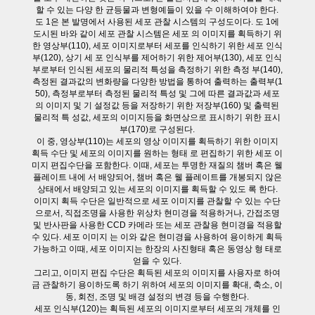
할 수 있는 다양 한 균등물과 변형예들이 있을 수 이해하여야 한다.
도 1은 본 발명에서 사용된 세포 관찰 시스템의 구성도이다. 도 1에
도시된 바와 같이 세포 관찰 시스템은 세포 의 이미지를 획득하기 위
한 영상부(110), 세포 이미지로부터 세포를 인식하기 위한 세포 인식
부(120), 상기 세 포 인식부를 제어하기 위한 제어부(130), 세포 인식
부로부터 인식된 세포의 물리적 특성을 측정하기 위한 측정 부(140),
측정된 결과값의 변화량을 다양한 방법을 통하여 출력하는 출력부(1
50), 측정부로부터 측정된 물리적 특성 및 그에 따른 결과값과 세포
의 이미지 및 기 설정값 등을 저장하기 위한 저장부(160) 및 출력된
물리적 특 성값, 세포의 이미지등을 화면상으로 표시하기 위한 표시
부(170)로 구성된다.
이 중, 영상부(110)는 세포의 영상 이미지를 획득하기 위한 이미지
획득 수단 및 세포의 이미지를 원하는 형태 로 편집하기 위한 세포 이
미지 편집수단을 포함한다. 이때, 세포는 투명한 재질의 챔버 혹은 웰
플레이트 내에 서 배양되어, 챔버 혹은 웰 플레이트를 개봉되지 않은
상태에서 배양되고 있는 세포의 이미지를 획득할 수 있도 록 한다.
이미지 획득 수단은 일반적으로 세포 이미지를 관찰할 수 있는 수단
으로서, 직접조명을 사용한 위상차 현미경을 적용하거나, 간접조명
및 반사판을 사용한 CCD 카메라 또는 세포 관찰용 현미경을 적용할
수 있다. 세포 이미지 는 이와 같은 현미경을 사용하여 용이하게 획득
가능하고 이때, 세포 이미지는 한장의 사진형태 혹은 동영상 형 태로
얻을 수 있다.
그리고, 이미지 편집 수단은 획득된 세포의 이미지를 사용자로 하여
금 관찰하기 용이하도록 하기 위하여 세포의 이미지를 확대, 축소, 이
동, 회전, 조명 및 배경 설정의 변경 등을 수행한다.
세포 인식부(120)는 획득된 세포의 이미지로부터 세포의 개체를 인