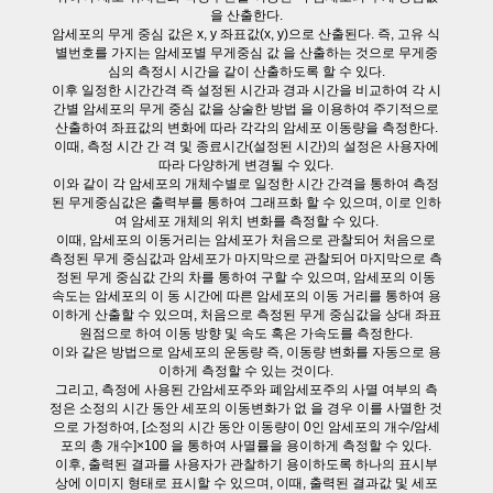
을 산출한다.
암세포의 무게 중심 값은 x, y 좌표값(x, y)으로 산출된다. 즉, 고유 식
별번호를 가지는 암세포별 무게중심 값 을 산출하는 것으로 무게중
심의 측정시 시간을 같이 산출하도록 할 수 있다.
이후 일정한 시간간격 즉 설정된 시간과 경과 시간을 비교하여 각 시
간별 암세포의 무게 중심 값을 상술한 방법 을 이용하여 주기적으로
산출하여 좌표값의 변화에 따라 각각의 암세포 이동량을 측정한다.
이때, 측정 시간 간 격 및 종료시간(설정된 시간)의 설정은 사용자에
따라 다양하게 변경될 수 있다.
이와 같이 각 암세포의 개체수별로 일정한 시간 간격을 통하여 측정
된 무게중심값은 출력부를 통하여 그래프화 할 수 있으며, 이로 인하
여 암세포 개체의 위치 변화를 측정할 수 있다.
이때, 암세포의 이동거리는 암세포가 처음으로 관찰되어 처음으로
측정된 무게 중심값과 암세포가 마지막으로 관찰되어 마지막으로 측
정된 무게 중심값 간의 차를 통하여 구할 수 있으며, 암세포의 이동
속도는 암세포의 이 동 시간에 따른 암세포의 이동 거리를 통하여 용
이하게 산출할 수 있으며, 처음으로 측정된 무게 중심값을 상대 좌표
원점으로 하여 이동 방향 및 속도 혹은 가속도를 측정한다.
이와 같은 방법으로 암세포의 운동량 즉, 이동량 변화를 자동으로 용
이하게 측정할 수 있는 것이다.
그리고, 측정에 사용된 간암세포주와 폐암세포주의 사멸 여부의 측
정은 소정의 시간 동안 세포의 이동변화가 없 을 경우 이를 사멸한 것
으로 가정하여, [소정의 시간 동안 이동량이 0인 암세포의 개수/암세
포의 총 개수]×100 을 통하여 사멸률을 용이하게 측정할 수 있다.
이후, 출력된 결과를 사용자가 관찰하기 용이하도록 하나의 표시부
상에 이미지 형태로 표시할 수 있으며, 이때, 출력된 결과값 및 세포