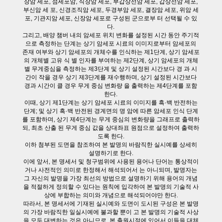
장암 세포, 섬세포암, 직장암 세포, 부갑상선암 세포, 갑상선암 세포,
부신암 세 포, 신경조직암 세포, 두경부암 세포, 결장암 세포, 위암 세
포, 기관지암 세포, 신장암 세포로 구성된 군으로부 터 선택될 수 있
다.
그리고, 배양 챔버 내의 암세포 위치 변화를 설정된 시간 동안 주기적
으로 측정하는 단계는 상기 암세포 시료의 이미지로부터 암세포의
존재 여부와 상기 암세포의 개체수를 인식하는 제1단계, 상기 암세포
의 개체별 고유 식 별 인자를 부여하는 제2단계, 상기 암세포의 개체
별 무게중심을 측정하는 제3단계 및 상기 설정된 시간보다 경 과 시
간이 작을 경우 상기 제3단계를 재수행하며, 상기 설정된 시간보다
경과 시간이 클 경우 무게 중심 변화량 을 출력하는 제4단계를 포함
한다.
이때, 상기 제1단계는 상기 암세포 시료의 이미지를 흑·백 반전하는
단계; 및 상기 흑·백 반전된 경계면의 명 암에 따른 암세포 인식 단계
를 포함하며, 상기 제4단계는 무게 중심의 변화량을 그래프로 출력하
되, 최초 산출 된 무게 중심 값을 상대좌표 원점으로 설정하여 출력하
도록 한다.
이하 첨부된 도면을 참조하여 본 발명의 바람직한 실시예를 상세히
설명하기로 한다.
이에 앞서, 본 명세서 및 청구범위에 사용된 용어나 단어는 통상적이
거나 사전적인 의미로 한정해서 해석되어서 는 아니되며, 발명자는
그 자신의 발명을 가장 최선의 방법으로 설명하기 위해 용어의 개념
을 적절하게 정의할 수 있다는 원칙에 입각하여 본 발명의 기술적 사
상에 부합하는 의미와 개념으로 해석되어야만 한다.
따라서, 본 명세서에 기재된 실시예와 도면이 도시된 구성은 본 발명
의 가장 바람직한 일실시예에 불과할 뿐이 고 본 발명의 기술적 사상
을 모두 대변하는 것은 아니므로, 본 출원시점에 있어서 이들을 대체