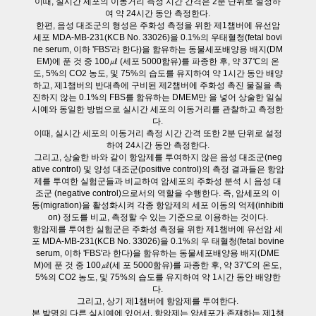
이때, 실시간 세포의 이동거리 측정 시간 간격은 2분 단위로 설정하
여 약 24시간 동안 측정한다.
한편, 음성 대조군의 형성은 주화성 측정을 위한 제1챔버에 유선암
세포 MDA-MB-231(KCB No. 33026)을 0.1%의 우태혈청(fetal bovi
ne serum, 이하 'FBS'라 한다)을 함유하는 동물세포배양용 배지(DM
EM)에 푼 것 중 100㎕ (세포 5000함유)를 파종한 후, 약 37℃의 온
도, 5%의 CO2 농도, 및 75%의 습도를 유지하여 약 1시간 동안 배양
하고, 제1챔버의 반대측에 구비된 제2챔버에 주화성 촉진 물질을 촉
진하지 않는 0.1%의 FBS를 함유하는 DMEM만 을 넣어 상술한 일실
시예와 동일한 방법으로 실시간 세포의 이동거리를 관찰하고 측정한
다.
이때, 실시간 세포의 이동거리 측정 시간 간격 또한 2분 단위로 설정
하여 24시간 동안 측정한다.
그리고, 상술한 바와 같이 항암제를 투여하지 않은 음성 대조군(neg
ative control) 및 양성 대조군(positive control)의 측정 결과들은 항암
제를 투여한 실험군들과 비교하여 암세포의 주화성 분석 시 음성 대
조군 (negative control)으로서의 역할을 수행한다. 즉, 암세포의 이
동(migration)을 활성화시켜 각종 항암제의 세포 이동의 억제(inhibiti
on) 정도를 비교, 측정할 수 있는 기준으로 이용하는 것이다.
항암제를 투여한 실험군은 주화성 측정을 위한 제1챔버에 유선암 세
포 MDA-MB-231(KCB No. 33026)을 0.1%의 우 태혈청(fetal bovine
serum, 이하 'FBS'라 한다)을 함유하는 동물세포배양용 배지(DME
M)에 푼 것 중 100㎕(세 포 5000함유)를 파종한 후, 약 37℃의 온도,
5%의 CO2 농도, 및 75%의 습도를 유지하여 약 1시간 동안 배양한
다.
그리고, 상기 제1챔버에 항암제를 투여한다.
본 발명의 다른 실시예에 있어서, 항암제는 암세포가 존재하는 제1챔