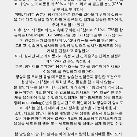
버에 암세포의 이동을 약 50% 저해하기 위 하여 필요한 농도(IC50)
및 부피로 투여한다.
이때, 다양한 종류의 항암제에 따른 효과를 알아보기 위하여 실험군
을 다수개로 형성할 경우, 다양한 종류의 항 암제를 상술한 조건에 맞
추어 투여할 수 있다.
이후, 상기 제1챔버의 반대측에 구비된 제2챔버에 0.1%의 FBS를 함
유하는 DMEM내에 EGF 50ng/㎖을 넣어 제1챔버 로부터 제2챔버까
지 연결되는 채널에 0 내지 50ng/㎖의 농도 구배를 형성한다.
그리고, 상술한 일실시예와 동일한 방법으로 실시간 암세포의 이동
거리를 관찰하고,측정한다.
이때, 실시간 세포의 이동거리 측정 시간 간격은 2분 단위로 설정하
여 약 24시간 동안 측정한다.
한편, 항암제를 투여하여 음성 대조군을 추가로 형성하여 암세포의
이동거리를 관찰하고 측정한다.
항암제를 투여한 음성 대조군은 상술한 실험군과 동일한 조건으로
형성하되, 제2챔버에 주화성 촉진 물질을 첨 가하지 않는다.
본 발명의 다른 실시예에서 상술한 바와 같이, 각 항암제의 억제 정도
를 용이하게 비교 분석할 수 있으므로, 암세포에 가장 효율적인 항암
제를 용이하게 찾을 수 있으며, 항암제에 의한 암세포의 이동 정도와
형태 (morphology) 변화를 실시간으로 확인하여 각 항암제가 암세포
에 미치는 영향에 대하여 보다 정확한 분석을 가 능하게 한다.
또한, 새로운 항암제 물질을 개발할 경우 상술한 일실시예 또는 다른
실시예를 통하여 측정된 결과와 비교해 봄 으로써 항암제로써의 효
용성을 세포 배양 챔버 또는 세포배양용 웰 상에서 쉽게 확인할 수 있
다.
본 발명은 이상에서 살펴본 바와 같이 바람직한 실시예를 들어 도시