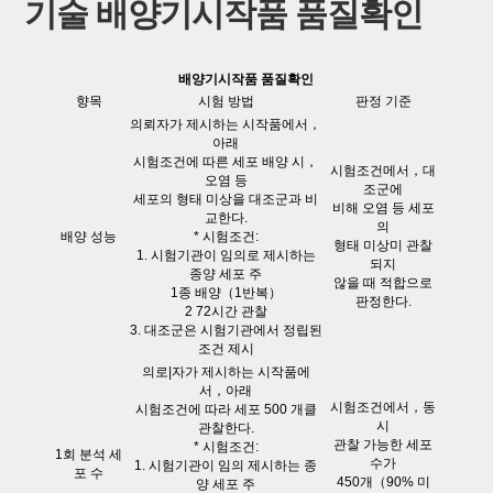
기술 배양기시작품 품질확인
배양기시작품 품질확인
향목
시험 방법
판정 기준
의뢰자가 제시하는 시작품에서，
아래
시험조건에 따른 세포 배양 시，
시험조건메서，대
오염 등
조군에
세포의 형태 미상을 대조군과 비
비해 오염 등 세포
교한다.
의
배양 성능
* 시험조건:
형태 미상미 관찰
1. 시험기관이 임의로 제시하는
되지
종양 세포 주
않을 때 적합으로
1종 배양（1반복）
판정한다.
2 72시간 관찰
3. 대조군은 시험기관에서 정립된
조건 제시
의로|자가 제시하는 시작품에
서，아래
시험조건에서，동
시험조건에 따라 세포 500 개클
시
관찰한다.
관찰 가능한 세포
* 시험조건:
1회 분석 세
수가
1. 시험기관이 임의 제시하는 종
포 수
450개（90% 미
양 세포 주