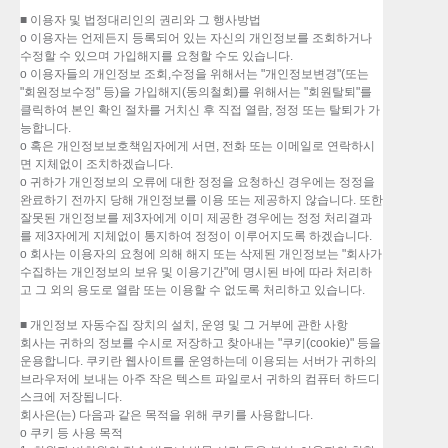
■ 이용자 및 법정대리인의 권리와 그 행사방법
o 이용자는 언제든지 등록되어 있는 자신의 개인정보를 조회하거나
수정할 수 있으며 가입해지를 요청할 수도 있습니다.
o 이용자들의 개인정보 조회,수정을 위해서는 "개인정보변경"(또는
"회원정보수정" 등)을 가입해지(동의철회)를 위해서는 "회원탈퇴"를
클릭하여 본인 확인 절차를 거치신 후 직접 열람, 정정 또는 탈퇴가 가
능합니다.
o 혹은 개인정보보호책임자에게 서면, 전화 또는 이메일로 연락하시
면 지체없이 조치하겠습니다.
o 귀하가 개인정보의 오류에 대한 정정을 요청하신 경우에는 정정을
완료하기 전까지 당해 개인정보를 이용 또는 제공하지 않습니다. 또한
잘못된 개인정보를 제3자에게 이미 제공한 경우에는 정정 처리결과
를 제3자에게 지체없이 통지하여 정정이 이루어지도록 하겠습니다.
o 회사는 이용자의 요청에 의해 해지 또는 삭제된 개인정보는 "회사가
수집하는 개인정보의 보유 및 이용기간"에 명시된 바에 따라 처리하
고 그 외의 용도로 열람 또는 이용할 수 없도록 처리하고 있습니다.
■ 개인정보 자동수집 장치의 설치, 운영 및 그 거부에 관한 사항
회사는 귀하의 정보를 수시로 저장하고 찾아내는 "쿠키(cookie)" 등을
운용합니다. 쿠키란 웹사이트를 운영하는데 이용되는 서버가 귀하의
브라우저에 보내는 아주 작은 텍스트 파일로서 귀하의 컴퓨터 하드디
스크에 저장됩니다.
회사은(는) 다음과 같은 목적을 위해 쿠키를 사용합니다.
o 쿠키 등 사용 목적